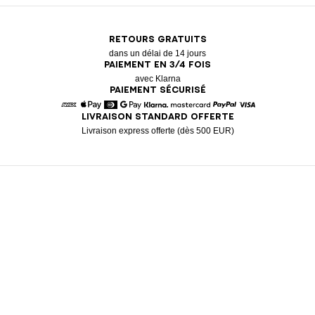
RETOURS GRATUITS
dans un délai de 14 jours
PAIEMENT EN 3/4 FOIS
avec Klarna
PAIEMENT SÉCURISÉ
LIVRAISON STANDARD OFFERTE
American Express
Apple Pay
Diners
Google Pay
Klarna
Mastercard
Paypal
Visa
Livraison express offerte (dès 500 EUR)