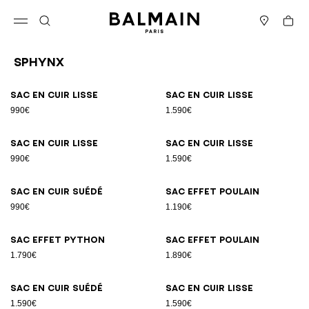
Passer au contenu
Revenir en haut
Panier
Ouvrir le menu
Rechercher
Magasins
Sphynx
Résultats - 10 articles
Page n°1
Sac en cuir lisse
Sac en cuir lisse
990€
1.590€
Sac en cuir lisse
Sac en cuir lisse
990€
1.590€
Sac en cuir suédé
Sac effet poulain
990€
1.190€
Sac effet python
Sac effet poulain
1.790€
1.890€
Sac en cuir suédé
Sac en cuir lisse
1.590€
1.590€