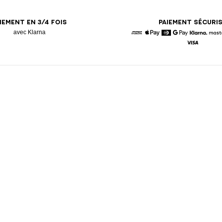
IEMENT EN 3/4 FOIS
PAIEMENT SÉCURI
avec Klarna
American Express
Apple Pay
Diners
Google Pay
Klarna
Visa