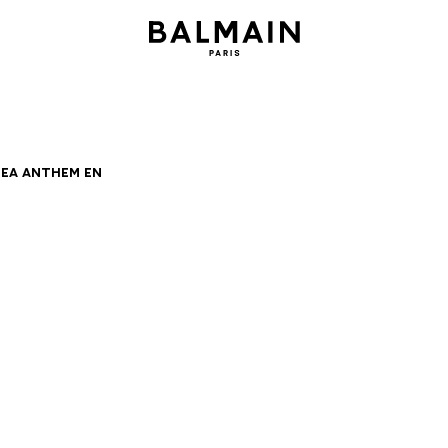
39
40
41
42
43
44
45
46
ea Anthem en