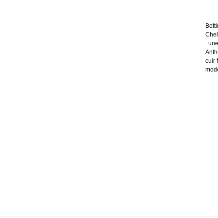
Bott
Chels
: un
Anth
cuir
modè