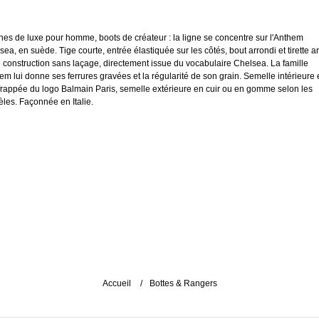
ines de luxe pour homme, boots de créateur : la ligne se concentre sur l'Anthem
ea, en suède. Tige courte, entrée élastiquée sur les côtés, bout arrondi et tirette ar
e construction sans laçage, directement issue du vocabulaire Chelsea. La famille
em lui donne ses ferrures gravées et la régularité de son grain. Semelle intérieure
 frappée du logo Balmain Paris, semelle extérieure en cuir ou en gomme selon les
les. Façonnée en Italie.
Accueil
Bottes & Rangers