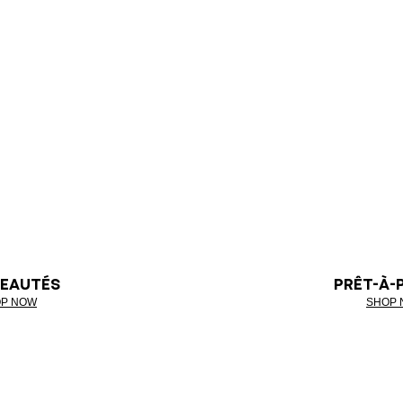
EAUTÉS
PRÊT-À-
P NOW
SHOP