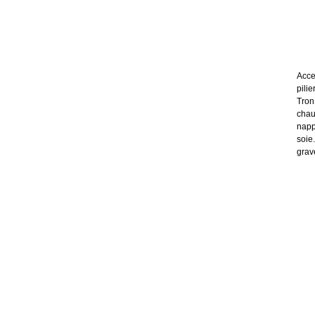
Acce
pili
Tron
chau
napp
soie.
grav