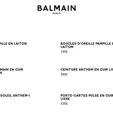
ille en laiton
Boucles d'oreille Pampille 
laiton
795€
70
75
80
85
90
95
65
70
75
80
85
90
95
main en cuir
Ceinture Anthem en cuir li
n
390€
soleil Anthem-I
Porte-cartes Pulse en cui
lisse
425€