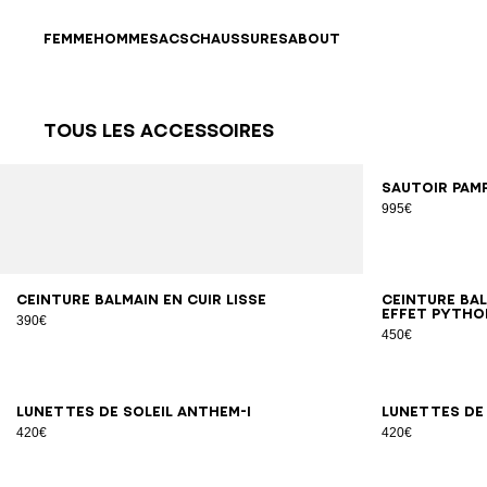
Passer au contenu
Revenir en haut
FEMME
HOMME
SACS
CHAUSSURES
ABOUT
Tous les Accessoires
Résultats - 70 articles
Page n°1
Sautoir Pamp
995€
65
70
75
80
85
90
95
100
Ceinture Balmain en cuir lisse
Ceinture Bal
effet pytho
390€
450€
Lunettes de soleil Anthem-I
Lunettes de 
420€
420€