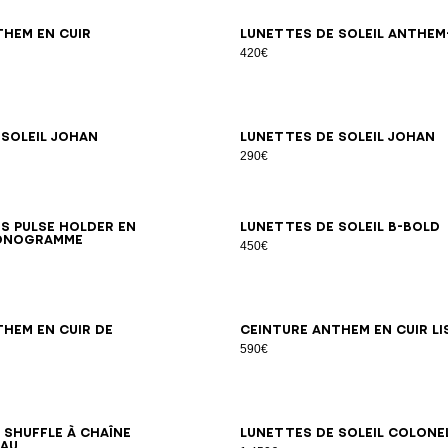
65
70
75
80
85
90
95
100
them en cuir
Lunettes de soleil Anthem-
420€
 soleil Johan
Lunettes de soleil Johan
290€
s Pulse Holder en
Lunettes de soleil B-Bold
onogramme
450€
65
70
75
80
85
90
95
100
65
70
75
80
85
90
95
them en cuir de
Ceinture Anthem en cuir li
590€
 Shuffle à chaîne
Lunettes de soleil Colone
eau