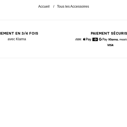
Accueil
Tous les Accessoires
IEMENT EN 3/4 FOIS
PAIEMENT SÉCURI
avec Klarna
American Express
Apple Pay
Diners
Google Pay
Klarna
Visa