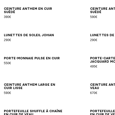
65
70
75
80
85
90
95
100
Ceinture Anthem en cuir
Ceinture An
suédé
suédé
390€
590€
Lunettes de soleil Johan
Lunettes de
290€
290€
Porte-monnaie Pulse en cuir
Porte-carte
jacquard m
550€
495€
70
75
80
85
90
95
Ceinture Anthem large en
Ceinture An
cuir lisse
veau
590€
670€
Portefeuille Shuffle à chaîne
Portefeuille
en cuir de veau
en cuir de v