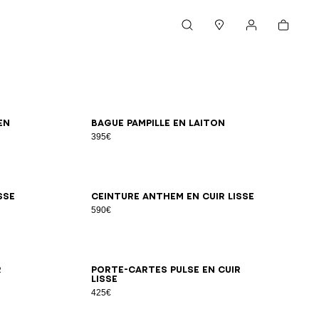
Panier
Rechercher
Magasins
Mon compte
S
M
L
en
Bague Pampille en laiton
395€
100
65
70
75
80
85
90
95
100
sse
Ceinture Anthem en cuir lisse
590€
r
Porte-cartes Pulse en cuir
lisse
425€