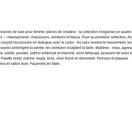
ssoires de luxe pour femme, pièces de créateur : la collection s'organise en quatre
ers — maroquinerie, chaussures, ceintures et bijoux. Pour sa première collection, An
 conçoit l'accessoire en dialogue avec le corps : les sacs suivent le mouvement, les
ssures prolongent la jambe, les ceintures sculptent la taille. Matières : veau, agne
a, suède, poulain, python embossé et imprimé, verni tartaruga, jacquard de lurex e
 Palette violet, marine, taupe, brun, olive foncé et citronnelle. Ferrures et plaques
ées en laiton doré. Façonnés en Italie.