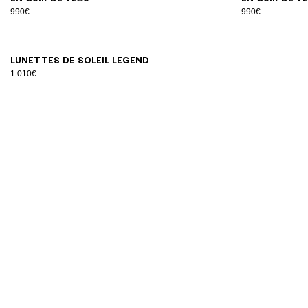
990€
990€
Lunettes de soleil Legend
1.010€