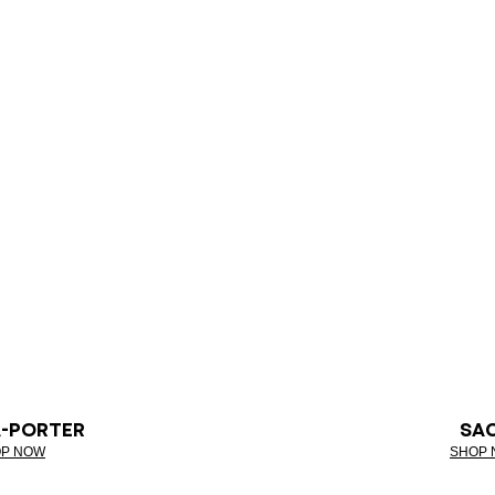
À-PORTER
SA
P NOW
SHOP