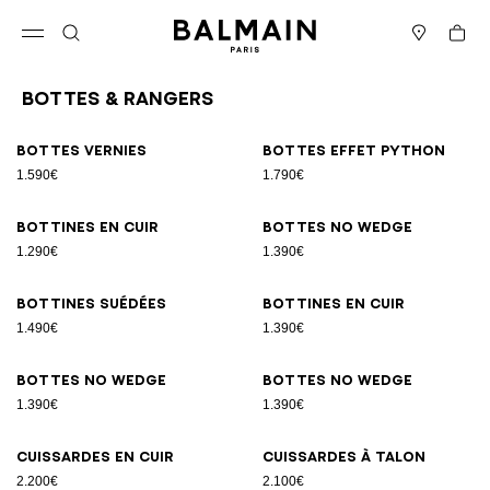
Passer au contenu
Revenir en haut
Panier
Ouvrir le menu
Rechercher
Magasins
Bottes & Rangers
Résultats - 22 articles
Page n°1
Bottes vernies
Bottes effet python
1.590€
1.790€
Bottines en cuir
Bottes No Wedge
1.290€
1.390€
Bottines suédées
Bottines en cuir
1.490€
1.390€
Bottes No Wedge
Bottes No Wedge
1.390€
1.390€
Cuissardes en cuir
Cuissardes à talon
2.200€
2.100€