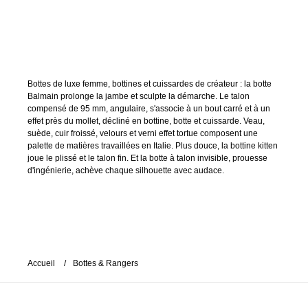
Bottes de luxe femme, bottines et cuissardes de créateur : la botte
Balmain prolonge la jambe et sculpte la démarche. Le talon
compensé de 95 mm, angulaire, s'associe à un bout carré et à un
effet près du mollet, décliné en bottine, botte et cuissarde. Veau,
suède, cuir froissé, velours et verni effet tortue composent une
palette de matières travaillées en Italie. Plus douce, la bottine kitten
joue le plissé et le talon fin. Et la botte à talon invisible, prouesse
d'ingénierie, achève chaque silhouette avec audace.
Accueil
Bottes & Rangers