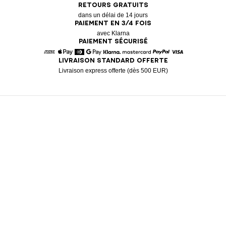
RETOURS GRATUITS
dans un délai de 14 jours
PAIEMENT EN 3/4 FOIS
avec Klarna
PAIEMENT SÉCURISÉ
LIVRAISON STANDARD OFFERTE
American Express
Apple Pay
Diners
Google Pay
Klarna
Mastercard
Paypal
Visa
Livraison express offerte (dès 500 EUR)