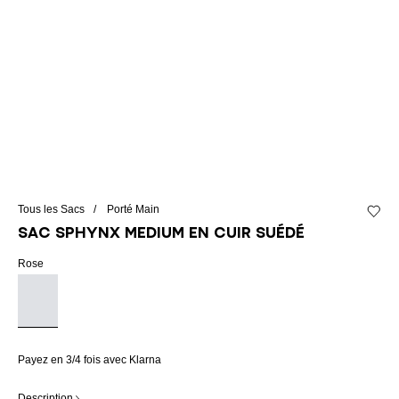
Tous les Sacs
Porté Main
Ajouter
Sac SPHYNX Medium en cuir suédé
Rose
Payez en 3/4 fois avec Klarna
Description