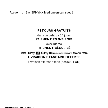
Accueil
Sac SPHYNX Medium en cuir suédé
RETOURS GRATUITS
dans un délai de 14 jours
PAIEMENT EN 3/4 FOIS
avec Klarna
PAIEMENT SÉCURISÉ
LIVRAISON STANDARD OFFERTE
American Express
Apple Pay
Diners
Google Pay
Klarna
Mastercard
Paypal
Visa
Livraison express offerte (dès 500 EUR)