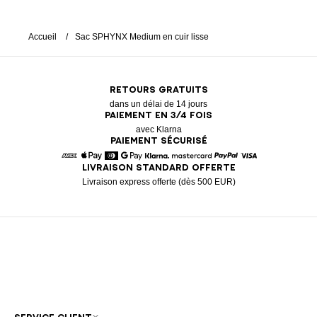
Accueil
Sac SPHYNX Medium en cuir lisse
RETOURS GRATUITS
dans un délai de 14 jours
PAIEMENT EN 3/4 FOIS
avec Klarna
PAIEMENT SÉCURISÉ
LIVRAISON STANDARD OFFERTE
American Express
Apple Pay
Diners
Google Pay
Klarna
Mastercard
Paypal
Visa
Livraison express offerte (dès 500 EUR)