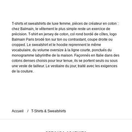
T-shirts et sweatshirts de luxe femme, pièces de créateur en coton :
chez Balmain, le vêtement le plus simple reste un exercice de
précision. T-shirt en jersey de coton, col rond bordé de côtes, logo
Balmain Paris brodé ton sur ton ou contrastant, coupe droite ou
cropped. Le sweatshirt et le hoodie reprennent le même
vocabulaire, du volume oversize à la ligne courte, ponctués du
monogramme labyrinthe de la maison. Façonnés en Italie dans des
cotons denses choisis pour leur tenue, ils se portent seuls ou sous
une veste de tailleur. Le vestiaire du jour, traité avec les exigences
de la couture.
Accueil
T-Shirts & Sweatshirts