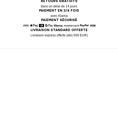
RETOURS GRATUITS
dans un délai de 14 jours
PAIEMENT EN 3/4 FOIS
avec Klarna
PAIEMENT SÉCURISÉ
LIVRAISON STANDARD OFFERTE
American Express
Apple Pay
Diners
Google Pay
Klarna
Mastercard
Paypal
Visa
Livraison express offerte (dès 500 EUR)