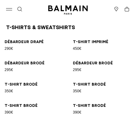
Passer au contenu
Revenir en haut
Panier
Ouvrir le menu
Rechercher
Magasins
T-Shirts & Sweatshirts
Résultats - 8 articles
Page n°1
Débardeur drapé
T-shirt imprimé
290€
450€
Débardeur brodé
Débardeur brodé
295€
295€
T-shirt brodé
T-shirt brodé
350€
350€
T-shirt brodé
T-shirt brodé
390€
390€