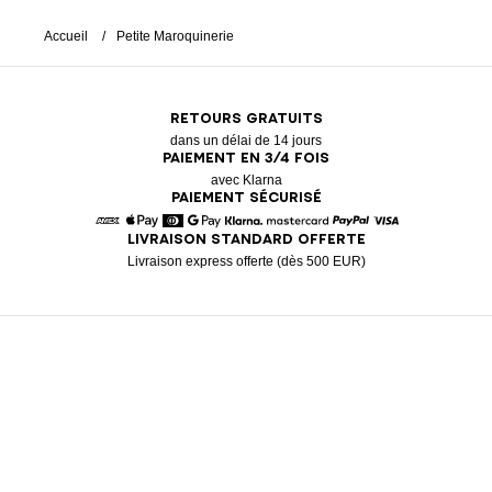
Accueil
Petite Maroquinerie
RETOURS GRATUITS
dans un délai de 14 jours
PAIEMENT EN 3/4 FOIS
avec Klarna
PAIEMENT SÉCURISÉ
LIVRAISON STANDARD OFFERTE
American Express
Apple Pay
Diners
Google Pay
Klarna
Mastercard
Paypal
Visa
Livraison express offerte (dès 500 EUR)