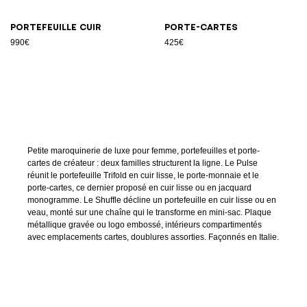
Portefeuille cuir
Porte-cartes
990€
425€
Petite maroquinerie de luxe pour femme, portefeuilles et porte-
cartes de créateur : deux familles structurent la ligne. Le Pulse
réunit le portefeuille Trifold en cuir lisse, le porte-monnaie et le
porte-cartes, ce dernier proposé en cuir lisse ou en jacquard
monogramme. Le Shuffle décline un portefeuille en cuir lisse ou en
veau, monté sur une chaîne qui le transforme en mini-sac. Plaque
métallique gravée ou logo embossé, intérieurs compartimentés
avec emplacements cartes, doublures assorties. Façonnés en Italie.