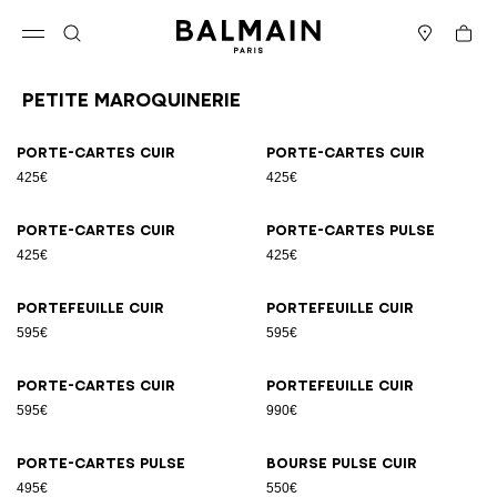
Passer au contenu
Revenir en haut
Panier
Ouvrir le menu
Rechercher
Magasins
Petite Maroquinerie
Résultats - 12 articles
Page n°1
Porte-cartes cuir
Porte-cartes cuir
425€
425€
Porte-cartes cuir
Porte-cartes Pulse
425€
425€
Portefeuille cuir
Portefeuille cuir
595€
595€
Porte-cartes cuir
Portefeuille cuir
595€
990€
Porte-cartes Pulse
Bourse Pulse cuir
495€
550€