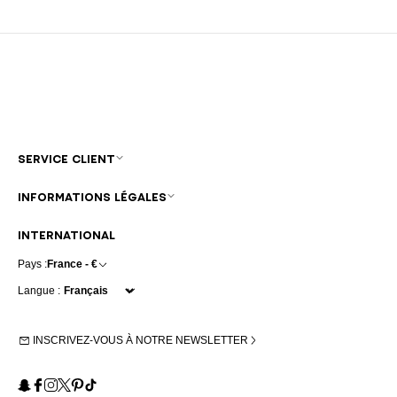
SERVICE CLIENT
INFORMATIONS LÉGALES
INTERNATIONAL
Pays :
France - €
Langue :
INSCRIVEZ-VOUS À NOTRE NEWSLETTER
Snapchat
Facebook
Instagram
X
Pinterest
TikTok