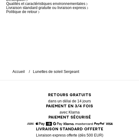
Qualités et caractéristiques environnementales
Livraison standard gratuite ou livraison express
Politique de retour
Accueil
Lunettes de soleil Sergeant
RETOURS GRATUITS
dans un délai de 14 jours
PAIEMENT EN 3/4 FOIS
avec Klarna
PAIEMENT SÉCURISÉ
LIVRAISON STANDARD OFFERTE
American Express
Apple Pay
Diners
Google Pay
Klarna
Mastercard
Paypal
Visa
Livraison express offerte (dès 500 EUR)