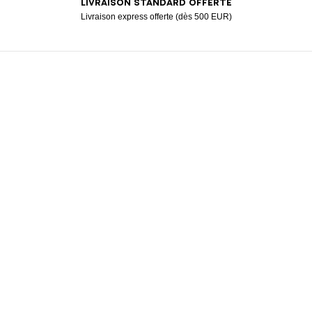
LIVRAISON STANDARD OFFERTE
American Express
Apple Pay
Diners
Google Pay
Klarna
Mastercard
Paypal
Visa
Livraison express offerte (dès 500 EUR)