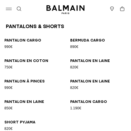
Passer au contenu
Revenir en haut
Panier
Ouvrir le menu
Rechercher
Magasins
Pantalons & Shorts
Résultats - 9 articles
Page n°1
Pantalon cargo
Bermuda cargo
990€
890€
Pantalon en coton
Pantalon en laine
750€
820€
Pantalon à pinces
Pantalon en laine
990€
820€
Pantalon en laine
Pantalon cargo
850€
1.190€
Short pyjama
820€