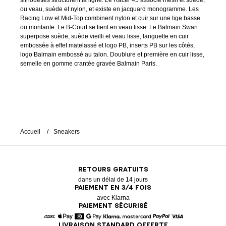
silhouettes structurent la ligne. Le Racer 45 associe mesh et suède,
ou veau, suède et nylon, et existe en jacquard monogramme. Les
Racing Low et Mid-Top combinent nylon et cuir sur une tige basse
ou montante. Le B-Court se tient en veau lisse. Le Balmain Swan
superpose suède, suède vieilli et veau lisse, languette en cuir
embossée à effet matelassé et logo PB, inserts PB sur les côtés,
logo Balmain embossé au talon. Doublure et première en cuir lisse,
semelle en gomme crantée gravée Balmain Paris.
Accueil
Sneakers
RETOURS GRATUITS
dans un délai de 14 jours
PAIEMENT EN 3/4 FOIS
avec Klarna
PAIEMENT SÉCURISÉ
LIVRAISON STANDARD OFFERTE
American Express
Apple Pay
Diners
Google Pay
Klarna
Mastercard
Paypal
Visa