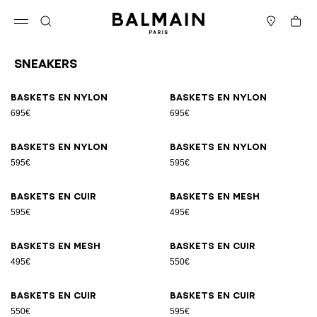
Passer au contenu
Revenir en haut
Panier
Ouvrir le menu
Rechercher
Magasins
Sneakers
Résultats - 17 articles
Page n°1
Baskets en nylon
Baskets en nylon
695€
695€
Baskets en nylon
Baskets en nylon
595€
595€
Baskets en cuir
Baskets en mesh
595€
495€
Baskets en mesh
Baskets en cuir
495€
550€
Baskets en cuir
Baskets en cuir
550€
595€