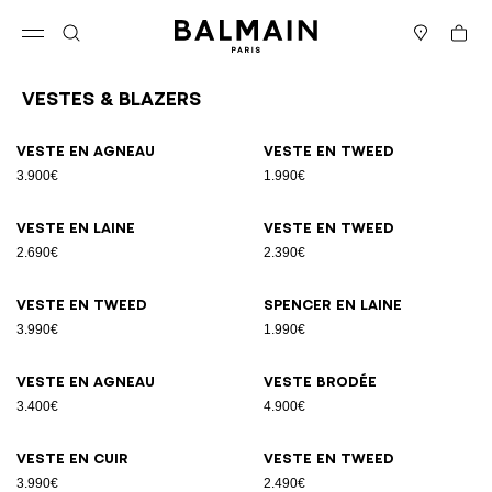
Passer au contenu
Revenir en haut
Panier
Ouvrir le menu
Rechercher
Magasins
Vestes & Blazers
Résultats - 25 articles
Page n°1
Veste en agneau
Veste en tweed
3.900€
1.990€
Veste en laine
Veste en tweed
2.690€
2.390€
Veste en tweed
Spencer en laine
3.990€
1.990€
Veste en agneau
Veste brodée
3.400€
4.900€
Veste en cuir
Veste en tweed
3.990€
2.490€