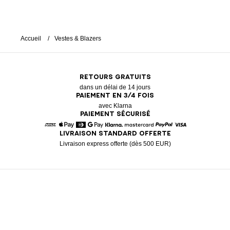
Accueil
Vestes & Blazers
RETOURS GRATUITS
dans un délai de 14 jours
PAIEMENT EN 3/4 FOIS
avec Klarna
PAIEMENT SÉCURISÉ
LIVRAISON STANDARD OFFERTE
American Express
Apple Pay
Diners
Google Pay
Klarna
Mastercard
Paypal
Visa
Livraison express offerte (dès 500 EUR)