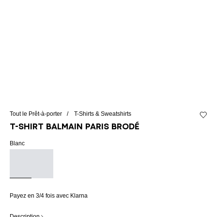
Tout le Prêt-à-porter
T-Shirts & Sweatshirts
Ajouter
T-shirt Balmain Paris brodé
Blanc
Payez en 3/4 fois avec Klarna
Description