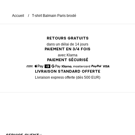
Accueil
T-shirt Balmain Paris brodé
RETOURS GRATUITS
dans un délai de 14 jours
PAIEMENT EN 3/4 FOIS
avec Klarna
PAIEMENT SÉCURISÉ
LIVRAISON STANDARD OFFERTE
American Express
Apple Pay
Diners
Google Pay
Klarna
Mastercard
Paypal
Visa
Livraison express offerte (dès 500 EUR)