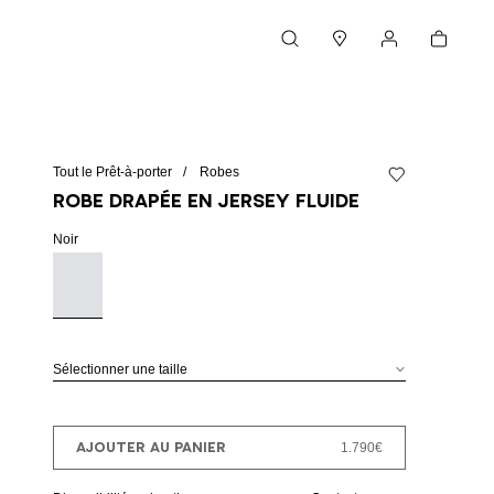
Panier
Rechercher
Magasins
Mon compte
Tout le Prêt-à-porter
Robes
Ajouter à la Whish
Robe drapée en jersey fluide
Noir
Sélectionner une taille
AJOUTER AU PANIER
1.790€