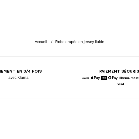
Accueil
Robe drapée en jersey fluide
IEMENT EN 3/4 FOIS
PAIEMENT SÉCURI
avec Klarna
American Express
Apple Pay
Diners
Google Pay
Klarna
Visa