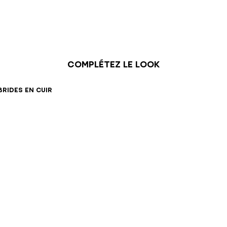
Complétez le look
36
37
38
39
40
41
brides en cuir