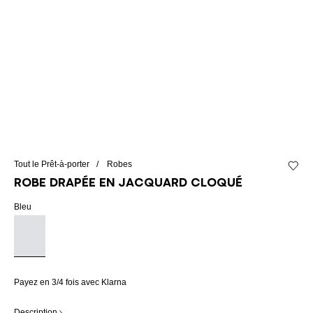
Tout le Prêt-à-porter
Robes
Ajouter
Robe drapée en jacquard cloqué
Bleu
Payez en 3/4 fois avec Klarna
Description