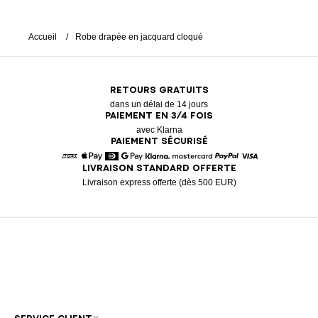
Accueil
Robe drapée en jacquard cloqué
RETOURS GRATUITS
dans un délai de 14 jours
PAIEMENT EN 3/4 FOIS
avec Klarna
PAIEMENT SÉCURISÉ
LIVRAISON STANDARD OFFERTE
American Express
Apple Pay
Diners
Google Pay
Klarna
Mastercard
Paypal
Visa
Livraison express offerte (dès 500 EUR)