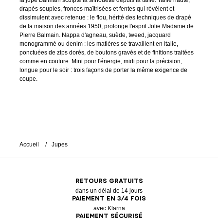
la jupe Balmain sculpte la silhouette depuis la taille. Taille haute,
drapés souples, fronces maîtrisées et fentes qui révèlent et
dissimulent avec retenue : le flou, hérité des techniques de drapé
de la maison des années 1950, prolonge l'esprit Jolie Madame de
Pierre Balmain. Nappa d'agneau, suède, tweed, jacquard
monogrammé ou denim : les matières se travaillent en Italie,
ponctuées de zips dorés, de boutons gravés et de finitions traitées
comme en couture. Mini pour l'énergie, midi pour la précision,
longue pour le soir : trois façons de porter la même exigence de
coupe.
Accueil
Jupes
RETOURS GRATUITS
dans un délai de 14 jours
PAIEMENT EN 3/4 FOIS
avec Klarna
PAIEMENT SÉCURISÉ