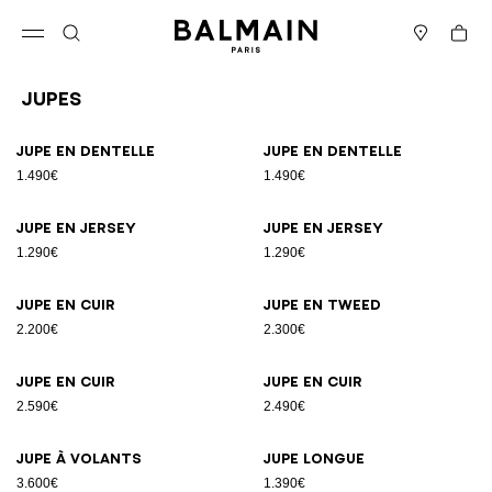
Passer au contenu
Revenir en haut
Panier
Ouvrir le menu
Rechercher
Magasins
Jupes
Résultats - 18 articles
Page n°1
Jupe en dentelle
Jupe en dentelle
1.490€
1.490€
Jupe en jersey
Jupe en jersey
1.290€
1.290€
Jupe en cuir
Jupe en tweed
2.200€
2.300€
Jupe en cuir
Jupe en cuir
2.590€
2.490€
Jupe à volants
Jupe longue
3.600€
1.390€