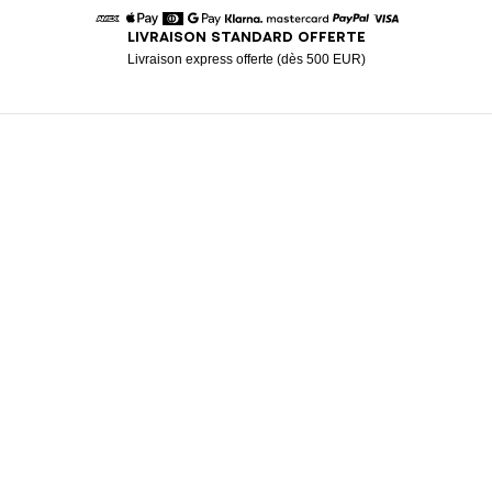
LIVRAISON STANDARD OFFERTE
American Express
Apple Pay
Diners
Google Pay
Klarna
Mastercard
Paypal
Visa
Livraison express offerte (dès 500 EUR)