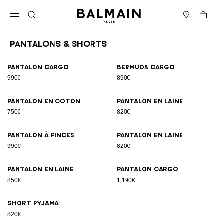
Passer au contenu
Revenir en haut
Panier
Ouvrir le menu
Rechercher
Magasins
Pantalons & Shorts
Résultats - 9 articles
Page n°1
Pantalon cargo
Bermuda cargo
990€
890€
Pantalon en coton
Pantalon en laine
750€
820€
Pantalon à pinces
Pantalon en laine
990€
820€
Pantalon en laine
Pantalon cargo
850€
1.190€
Short pyjama
820€