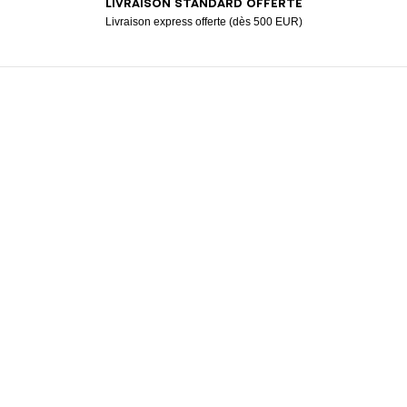
LIVRAISON STANDARD OFFERTE
American Express
Apple Pay
Diners
Google Pay
Klarna
Mastercard
Paypal
Visa
Livraison express offerte (dès 500 EUR)