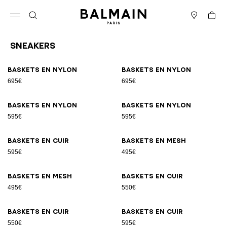
Passer au contenu
Revenir en haut
Panier
Ouvrir le menu
Rechercher
Magasins
Sneakers
Résultats - 17 articles
Page n°1
Baskets en nylon
Baskets en nylon
695€
695€
Baskets en nylon
Baskets en nylon
595€
595€
Baskets en cuir
Baskets en mesh
595€
495€
Baskets en mesh
Baskets en cuir
495€
550€
Baskets en cuir
Baskets en cuir
550€
595€