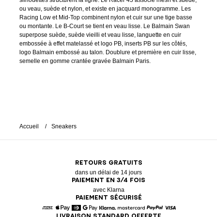
silhouettes structurent la ligne. Le Racer 45 associe mesh et suède,
ou veau, suède et nylon, et existe en jacquard monogramme. Les
Racing Low et Mid-Top combinent nylon et cuir sur une tige basse
ou montante. Le B-Court se tient en veau lisse. Le Balmain Swan
superpose suède, suède vieilli et veau lisse, languette en cuir
embossée à effet matelassé et logo PB, inserts PB sur les côtés,
logo Balmain embossé au talon. Doublure et première en cuir lisse,
semelle en gomme crantée gravée Balmain Paris.
Accueil
Sneakers
RETOURS GRATUITS
dans un délai de 14 jours
PAIEMENT EN 3/4 FOIS
avec Klarna
PAIEMENT SÉCURISÉ
LIVRAISON STANDARD OFFERTE
American Express
Apple Pay
Diners
Google Pay
Klarna
Mastercard
Paypal
Visa