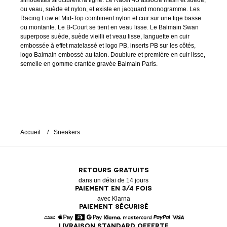
silhouettes structurent la ligne. Le Racer 45 associe mesh et suède,
ou veau, suède et nylon, et existe en jacquard monogramme. Les
Racing Low et Mid-Top combinent nylon et cuir sur une tige basse
ou montante. Le B-Court se tient en veau lisse. Le Balmain Swan
superpose suède, suède vieilli et veau lisse, languette en cuir
embossée à effet matelassé et logo PB, inserts PB sur les côtés,
logo Balmain embossé au talon. Doublure et première en cuir lisse,
semelle en gomme crantée gravée Balmain Paris.
Accueil
Sneakers
RETOURS GRATUITS
dans un délai de 14 jours
PAIEMENT EN 3/4 FOIS
avec Klarna
PAIEMENT SÉCURISÉ
LIVRAISON STANDARD OFFERTE
American Express
Apple Pay
Diners
Google Pay
Klarna
Mastercard
Paypal
Visa