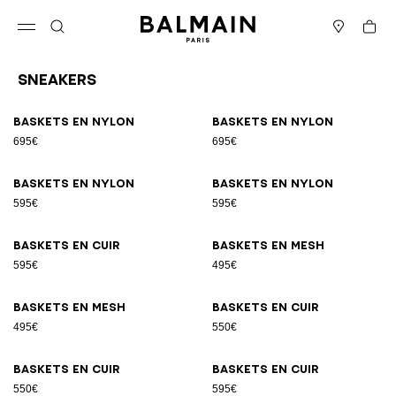
Passer au contenu
Revenir en haut
Panier
Ouvrir le menu
Rechercher
Magasins
Sneakers
Résultats - 17 articles
Page n°1
Baskets en nylon
Baskets en nylon
695€
695€
Baskets en nylon
Baskets en nylon
595€
595€
Baskets en cuir
Baskets en mesh
595€
495€
Baskets en mesh
Baskets en cuir
495€
550€
Baskets en cuir
Baskets en cuir
550€
595€