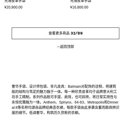
光滑皮革手袋
光滑皮革手袋
¥20,900.00
¥16,800.00
查看更多商品 32/89
返回顶部
奢华手袋、设计师包袋、非凡皮具：Balmain对配饰的诠释，将建筑
般的结构与笃定的魅力融于一体。每一种珍贵皮革均于品牌意大利工
坊手工精制。系列作品既可手提、肩背，也可斜挎，将日常实用性与
永恒优雅融为一体。Anthem、Sphynx、64-83、Metropolis和Dinner
at 8等名称均源自品牌经典连衣裙，每款手袋由此承袭含蓄而颇具辨识
度的细节。低调奢华，构筑历久弥新的衣橱。