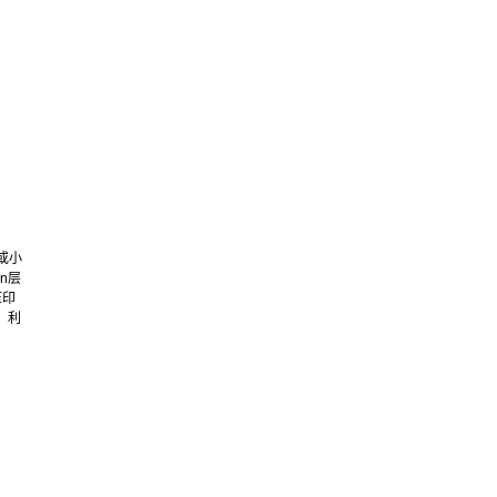
或小
n层
压印
、利