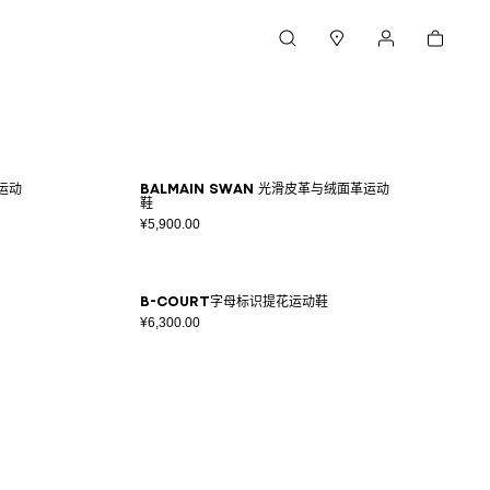
购物车
搜索
门店
我的账户
革运动
Balmain Swan 光滑皮革与绒面革运动
鞋
¥5,900.00
B-Court字母标识提花运动鞋
¥6,300.00