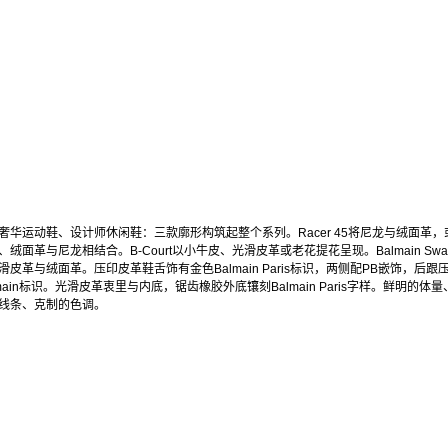
奢华运动鞋、设计师休闲鞋：三款廓形构筑起整个系列。Racer 45将尼龙与绒面革，
、绒面革与尼龙相结合。B-Court以小牛皮、光滑皮革或老花提花呈现。Balmain Swa
滑皮革与绒面革。压印皮革鞋舌饰有金色Balmain Paris标识，两侧配PB嵌饰，后跟
lmain标识。光滑皮革衷里与内底，锯齿橡胶外底镶刻Balmain Paris字样。鲜明的体量
线条、克制的色调。