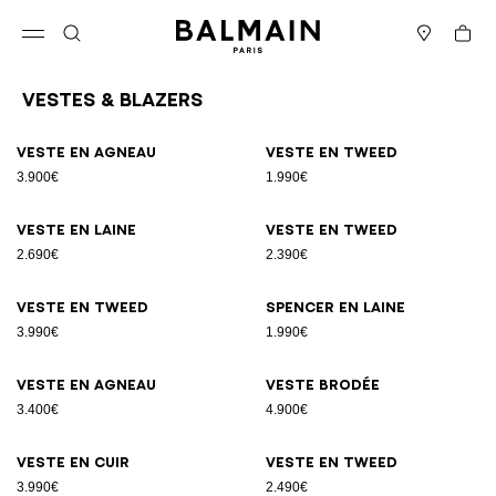
Passer au contenu
Revenir en haut
Panier
Ouvrir le menu
Rechercher
Magasins
Vestes & Blazers
Résultats - 25 articles
Page n°1
Veste en agneau
Veste en tweed
3.900€
1.990€
Veste en laine
Veste en tweed
2.690€
2.390€
Veste en tweed
Spencer en laine
3.990€
1.990€
Veste en agneau
Veste brodée
3.400€
4.900€
Veste en cuir
Veste en tweed
3.990€
2.490€