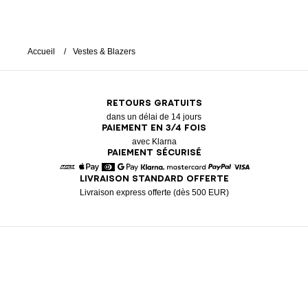
Accueil
Vestes & Blazers
RETOURS GRATUITS
dans un délai de 14 jours
PAIEMENT EN 3/4 FOIS
avec Klarna
PAIEMENT SÉCURISÉ
LIVRAISON STANDARD OFFERTE
American Express
Apple Pay
Diners
Google Pay
Klarna
Mastercard
Paypal
Visa
Livraison express offerte (dès 500 EUR)