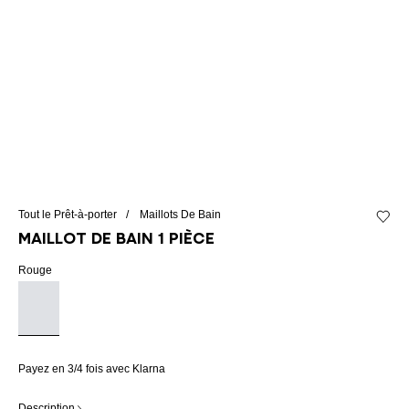
Tout le Prêt-à-porter
Maillots De Bain
Ajouter
Maillot de bain 1 pièce
Rouge
Payez en 3/4 fois avec Klarna
Description