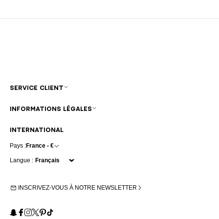
SERVICE CLIENT
INFORMATIONS LÉGALES
INTERNATIONAL
Pays :
France - €
Langue :
INSCRIVEZ-VOUS À NOTRE NEWSLETTER
Snapchat
Facebook
Instagram
X
Pinterest
TikTok