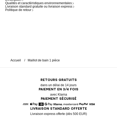
Qualités et caractéristiques environnementales
Livraison standard gratuite ou livraison express
Politique de retour
Accueil
Maillot de bain 1 pièce
RETOURS GRATUITS
dans un délai de 14 jours
PAIEMENT EN 3/4 FOIS
avec Klarna
PAIEMENT SÉCURISÉ
LIVRAISON STANDARD OFFERTE
American Express
Apple Pay
Diners
Google Pay
Klarna
Mastercard
Paypal
Visa
Livraison express offerte (dès 500 EUR)