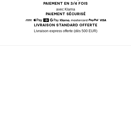
PAIEMENT EN 3/4 FOIS
avec Klarna
PAIEMENT SÉCURISÉ
LIVRAISON STANDARD OFFERTE
American Express
Apple Pay
Diners
Google Pay
Klarna
Mastercard
Paypal
Visa
Livraison express offerte (dès 500 EUR)