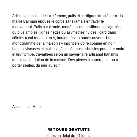
Articles en maille de luxe femme, pulls et cardigans de créateur : la
maille Balmain épouse le corps sans jamais entraver le
mouvement. Pulls à col roulé, modèles courts, silhouettes ajustées
ou plus amples, lignes nettes ou asymétries fluides ; cardigans
côtelés à col rond ou en V, boutonnés ou portés ouverts. Le
monogramme de la maison s'y inscrit en ivoire comme en noir.
Laines, viscoses et mailles métallisées sont choisies pour leur main
et leur tombé, travaillées selon un savoir-faire artisanal transmis
depuis la fondation de la maison. Des pièces à superposer ou à
porter seules, du jour au soir.
Accueil
Maille
RETOURS GRATUITS
dans un délai de 14 jours