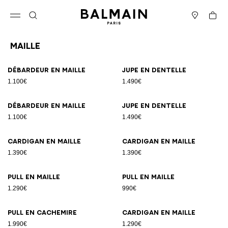
Passer au contenu
Revenir en haut
Panier
Ouvrir le menu
Rechercher
Magasins
Maille
Résultats - 19 articles
Page n°1
Débardeur en maille
Jupe en dentelle
1.100€
1.490€
Débardeur en maille
Jupe en dentelle
1.100€
1.490€
Cardigan en maille
Cardigan en maille
1.390€
1.390€
Pull en maille
Pull en maille
1.290€
990€
Pull en cachemire
Cardigan en maille
1.990€
1.290€