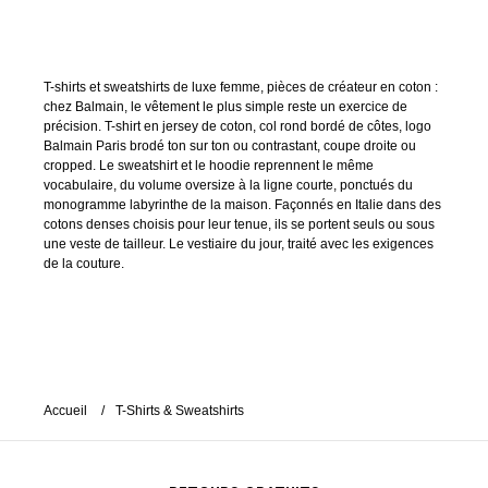
T-shirts et sweatshirts de luxe femme, pièces de créateur en coton :
chez Balmain, le vêtement le plus simple reste un exercice de
précision. T-shirt en jersey de coton, col rond bordé de côtes, logo
Balmain Paris brodé ton sur ton ou contrastant, coupe droite ou
cropped. Le sweatshirt et le hoodie reprennent le même
vocabulaire, du volume oversize à la ligne courte, ponctués du
monogramme labyrinthe de la maison. Façonnés en Italie dans des
cotons denses choisis pour leur tenue, ils se portent seuls ou sous
une veste de tailleur. Le vestiaire du jour, traité avec les exigences
de la couture.
Accueil
T-Shirts & Sweatshirts