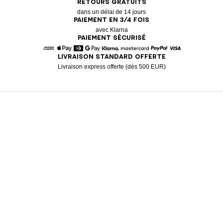
RETOURS GRATUITS
dans un délai de 14 jours
PAIEMENT EN 3/4 FOIS
avec Klarna
PAIEMENT SÉCURISÉ
LIVRAISON STANDARD OFFERTE
American Express
Apple Pay
Diners
Google Pay
Klarna
Mastercard
Paypal
Visa
Livraison express offerte (dès 500 EUR)