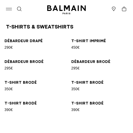
Passer au contenu
Revenir en haut
Panier
Ouvrir le menu
Rechercher
Magasins
T-Shirts & Sweatshirts
Résultats - 8 articles
Page n°1
Débardeur drapé
T-shirt imprimé
290€
450€
Débardeur brodé
Débardeur brodé
295€
295€
T-shirt brodé
T-shirt brodé
350€
350€
T-shirt brodé
T-shirt brodé
390€
390€