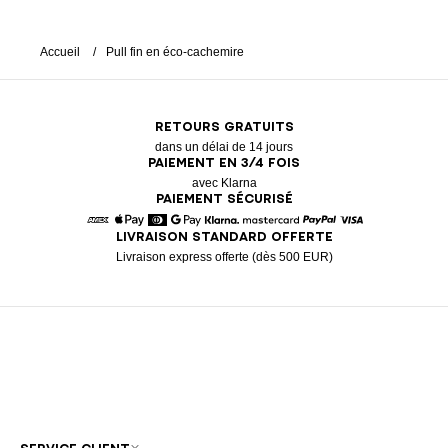
Accueil
Pull fin en éco-cachemire
RETOURS GRATUITS
dans un délai de 14 jours
PAIEMENT EN 3/4 FOIS
avec Klarna
PAIEMENT SÉCURISÉ
LIVRAISON STANDARD OFFERTE
American Express
Apple Pay
Diners
Google Pay
Klarna
Mastercard
Paypal
Visa
Livraison express offerte (dès 500 EUR)