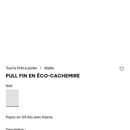
Tout le Prêt-à-porter
Maille
Ajouter
Pull fin en éco-cachemire
Noir
Payez en 3/4 fois avec Klarna
Description