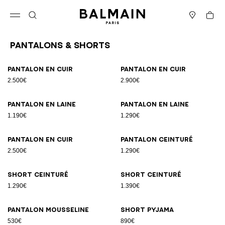
Passer au contenu
Revenir en haut
Panier
Ouvrir le menu
Rechercher
Magasins
Pantalons & Shorts
Résultats - 11 articles
Page n°1
Pantalon en cuir
Pantalon en cuir
2.500€
2.900€
Pantalon en laine
Pantalon en laine
1.190€
1.290€
Pantalon en cuir
Pantalon ceinturé
2.500€
1.290€
Short ceinturé
Short ceinturé
1.290€
1.390€
Pantalon mousseline
Short pyjama
530€
890€