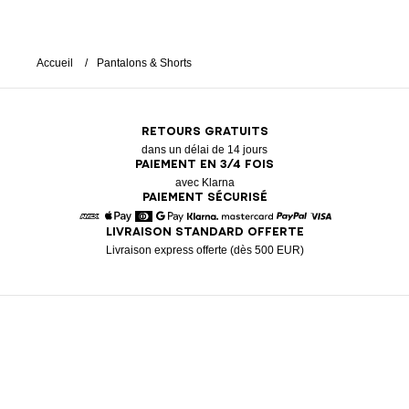
Accueil
Pantalons & Shorts
RETOURS GRATUITS
dans un délai de 14 jours
PAIEMENT EN 3/4 FOIS
avec Klarna
PAIEMENT SÉCURISÉ
LIVRAISON STANDARD OFFERTE
American Express
Apple Pay
Diners
Google Pay
Klarna
Mastercard
Paypal
Visa
Livraison express offerte (dès 500 EUR)