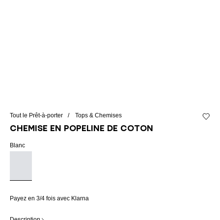
Tout le Prêt-à-porter
Tops & Chemises
Ajouter
Chemise en popeline de coton
Blanc
Payez en 3/4 fois avec Klarna
Description