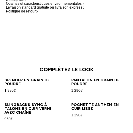
Qualités et caractéristiques environnementales
Livraison standard gratuite ou livraison express
Politique de retour
Complétez le look
Spencer en grain de
Pantalon en grain de
poudre
poudre
1.990€
1.290€
Slingbacks Sync à
Pochette Anthem en
talons en cuir verni
cuir lisse
avec chaîne
1.290€
950€