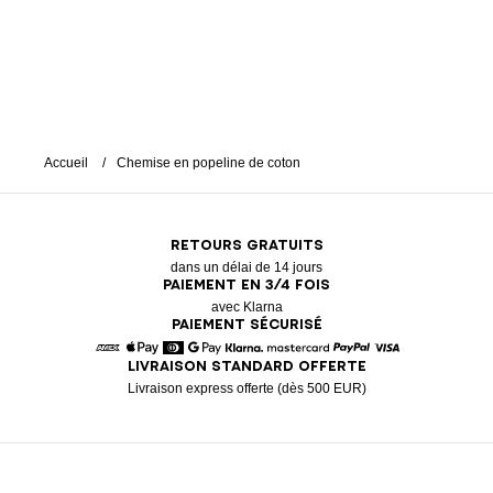
Accueil
Chemise en popeline de coton
RETOURS GRATUITS
dans un délai de 14 jours
PAIEMENT EN 3/4 FOIS
avec Klarna
PAIEMENT SÉCURISÉ
LIVRAISON STANDARD OFFERTE
American Express
Apple Pay
Diners
Google Pay
Klarna
Mastercard
Paypal
Visa
Livraison express offerte (dès 500 EUR)