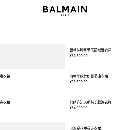
蕾丝抹胸系带天鹅绒连衣裙
¥31,300.00
连衣裙
流畅平纹针织垂褶连衣裙
¥21,500.00
连衣裙
刺绣饰边天鹅绒长款连衣裙
¥64,000.00
泡泡提花垂褶连衣裙