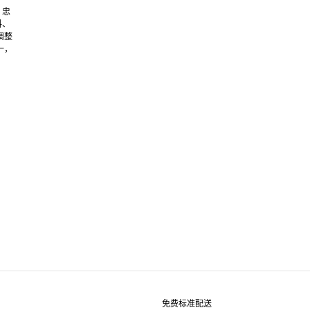
，忠
料、
调整
一，
免费标准配送