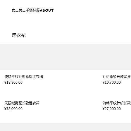
跳转至内容
返回顶部
女士
男士
手袋
鞋履
ABOUT
连衣裙
结果 - 40 商品
页码1
流畅平纹针织垂褶连衣裙
针织垂坠长款紧身
¥19,300.00
¥10,700.00
天鹅绒提花长款连衣裙
流畅平纹针织长款
¥75,000.00
¥27,000.00