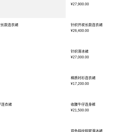
¥27,900.00
针织长款连衣裙
针织开衩长款连衣裙
¥26,400.00
针织滑冰裙
¥27,000.00
棉质衬衫连衣裙
¥17,200.00
字连衣裙
收腰牛仔连身裤
¥21,500.00
双色斜纹软呢滑冰裙