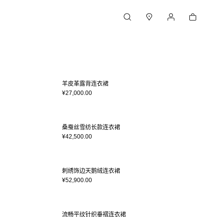
购物车
搜索
门店
我的账户
羊皮革露背连衣裙
¥27,000.00
桑蚕丝雪纺长款连衣裙
¥42,500.00
刺绣饰边天鹅绒连衣裙
¥52,900.00
流畅平纹针织垂褶连衣裙