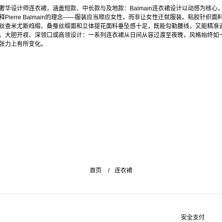
奢华设计师连衣裙，涵盖短款、中长款与及地款：Balmain连衣裙设计以动感为核心
释Pierre Balmain的理念——服装应当顺应女性，而非让女性迁就服装。粘胶针织面
丝查米尤斯绉缎、桑蚕丝缎面和立体提花面料垂坠感十足，既能勾勒腰线，又能精准
。大胆开衩、深领口或高领设计：一系列连衣裙从日间从容过渡至夜晚，风格始终如
张力上有所变化。
首页
连衣裙
安全支付