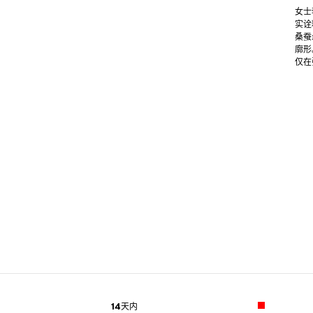
女士
实诠
桑蚕
廓形
仅在
14天内