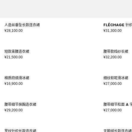
人造丝垂坠长款连衣裙
Fléchage 
¥28,100.00
¥31,300.00
短款束腰连衣裙
腰带款绉纱长裙
¥21,500.00
¥32,200.00
棉质府绸滑冰裙
细纹软呢滑冰裙
¥16,900.00
¥27,000.00
腰带细节抹胸连衣裙
腰带细节粒面 A 
¥29,200.00
¥27,000.00
罗纹针织长款连衣裙
天鹅绒长款连衣裙