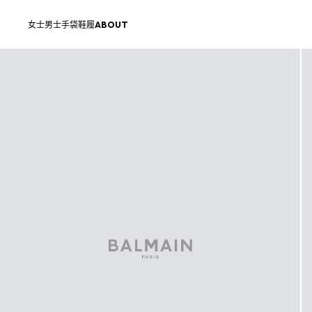
跳转至内容
返回顶部
女士
男士
手袋
鞋履
ABOUT