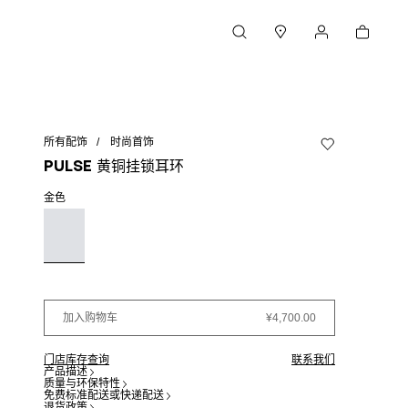
购物车
搜索
门店
我的账户
所有配饰
时尚首饰
加入心愿单
Pulse 黄铜挂锁耳环
金色
加入购物车
¥4,700.00
门店库存查询
联系我们
产品描述
质量与环保特性
免费标准配送或快递配送
退货政策