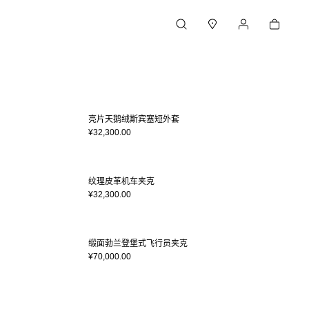
购物车
搜索
门店
我的账户
亮片天鹅绒斯宾塞短外套
¥32,300.00
纹理皮革机车夹克
¥32,300.00
缎面勃兰登堡式飞行员夹克
¥70,000.00