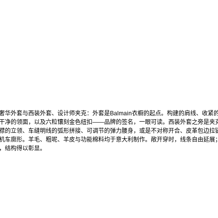
奢华外套与西装外套、设计师夹克：外套是Balmain衣橱的起点。构建的肩线、收紧
干净的领面，以及六粒镶刻金色纽扣——品牌的签名，一眼可读。西装外套之旁是夹
襟的立领、车缝明线的弧形拼接、可调节的弹力腰身，或是不对称开合、皮革包边拉
机车廓形。羊毛、粗呢、羊皮与功能棉料均于意大利制作。敞开穿时，线条自由延展
，结构得以彰显。