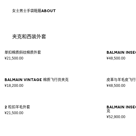
跳转至内容
返回顶部
女士
男士
手袋
鞋履
ABOUT
夹克和西装外套
结果 - 12 商品
页码1
单扣棉质斜纹棉质外套
Balmain In
¥21,500.00
¥48,500.00
Balmain Vintage 棉质飞行员夹克
皮革与羊毛皮飞行
¥18,200.00
¥48,500.00
2 粒扣羊毛外套
Balmain In
克
¥21,500.00
¥52,900.00