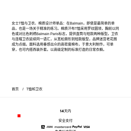
女士T恤与卫衣、棉质设计师单品：在Balmain，即使是最简单的单
品，也是一场关于精准的练习。棉质汗布T恤采用罗纹圆领，胸前以同
色或对比色刺绣Balmain Paris标志，提供直筒与短款两种版型。卫衣
与连帽卫衣延续同一语汇，从宽松廓形到短款版型，品牌迷宫老花图
成为点缀。面料选用垂感出众的高密度棉布，于意大利制作，可单
穿，也可内搭西装外套。以高级定制的标准打造的日常衣橱。
首页
T恤和卫衣
14天内
安全支付