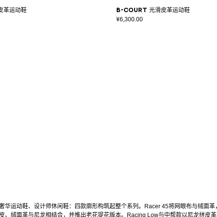
滑皮革运动鞋
B-Court 光滑皮革运动鞋
¥6,300.00
奢华运动鞋、设计师休闲鞋：四款廓形构筑起整个系列。Racer 45将网眼布与绒面革
皮、绒面革与尼龙相结合，并推出老花提花版本。Racing Low与中帮款以尼龙拼皮