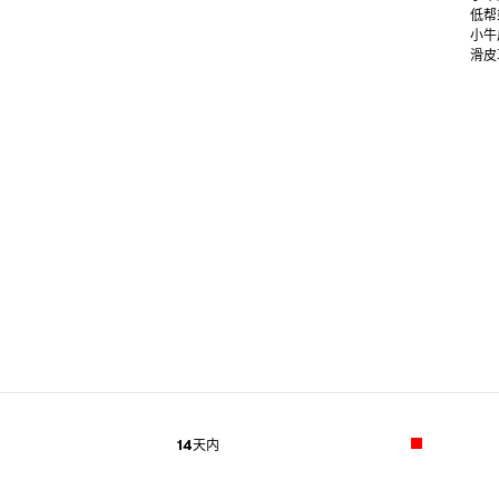
低帮
小牛
滑皮
14天内