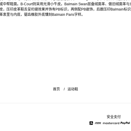
或中帮鞋面。B-Court则采用光滑小牛皮。Balmain Swan层叠绒面革、做旧绒面革与
皮，压印皮革鞋舌呈绗缝效果并饰有PB标识，两侧配PB嵌饰，后跟压印Balmain标
革衷里与内底，锯齿橡胶外底镶刻Balmain Paris字样。
首页
运动鞋
安全支付
Alipay
American Express
Mastercard
Pay