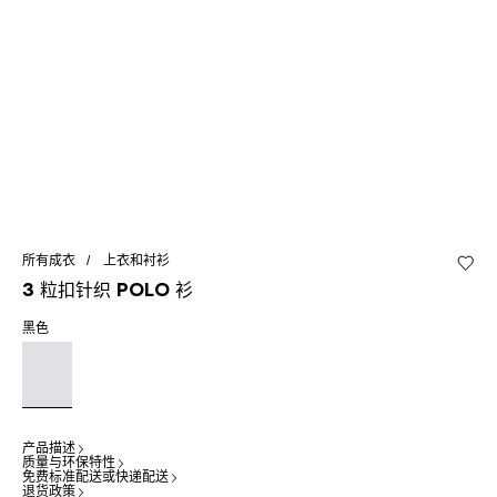
所有成衣
上衣和衬衫
加入心
3 粒扣针织 Polo 衫
黑色
产品描述
质量与环保特性
免费标准配送或快递配送
退货政策