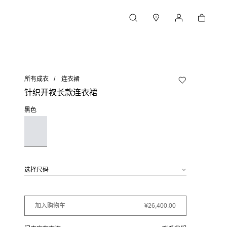
购物车
搜索
门店
我的账户
所有成衣
连衣裙
加入心愿单
针织开衩长款连衣裙
黑色
选择尺码
加入购物车
¥26,400.00