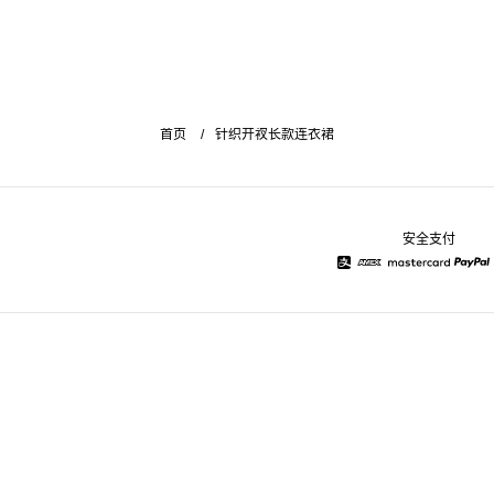
首页
针织开衩长款连衣裙
安全支付
Alipay
American Express
Mastercard
Pay