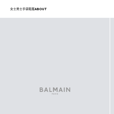
跳转至内容
返回顶部
女士
男士
手袋
鞋履
ABOUT