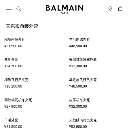
跳转至内容
返回顶部
购物车
打开菜单
搜索
门店
夹克和西装外套
结果 - 12 商品
页码1
棉质斜纹外套
羊毛刺绣外套
¥21,500.00
¥48,500.00
羊毛外套
天鹅绒斯宾塞外套
¥24,700.00
¥32,300.00
棉质飞行员夹克
羊毛皮飞行员夹克
¥18,200.00
¥48,500.00
斜纹软呢机车夹克
皮革机车夹克
¥27,900.00
¥32,300.00
羊毛外套
天鹅绒飞行员夹克
¥21,500.00
¥52,900.00