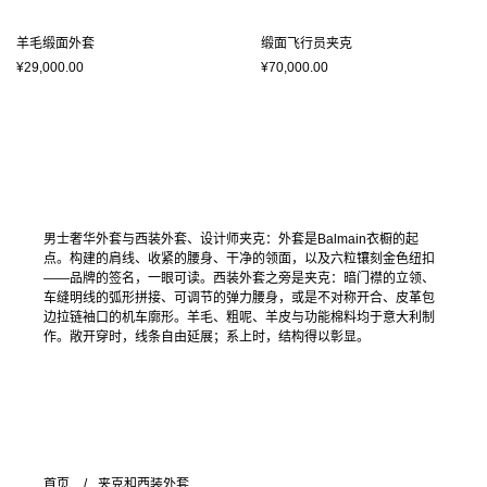
羊毛缎面外套
缎面飞行员夹克
¥29,000.00
¥70,000.00
男士奢华外套与西装外套、设计师夹克：外套是Balmain衣橱的起
点。构建的肩线、收紧的腰身、干净的领面，以及六粒镶刻金色纽扣
——品牌的签名，一眼可读。西装外套之旁是夹克：暗门襟的立领、
车缝明线的弧形拼接、可调节的弹力腰身，或是不对称开合、皮革包
边拉链袖口的机车廓形。羊毛、粗呢、羊皮与功能棉料均于意大利制
作。敞开穿时，线条自由延展；系上时，结构得以彰显。
首页
夹克和西装外套