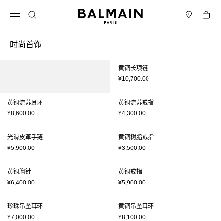
跳转至内容
返回顶部
购物车
打开菜单
搜索
门店
时尚首饰
结果 - 12 商品
页码1
黄铜长项链
¥10,700.00
黄铜流苏耳环
黄铜流苏戒指
¥8,600.00
¥4,300.00
光滑皮革手链
黄铜树脂戒指
¥5,900.00
¥3,500.00
黄铜胸针
黄铜戒指
¥6,400.00
¥5,900.00
珍珠吊坠耳环
黄铜吊坠耳环
¥7,000.00
¥8,100.00