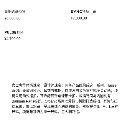
黄铜珍珠项链
Sync链条手链
¥8,600.00
¥7,000.00
Pulse耳环
¥4,700.00
女士奢华时尚珠宝、设计师珠宝：两条产品线构成这一系列。Tassel
系列汇集黄铜项链、耳饰与戒指，以流泻的金色链丝赋予灵动感；项
链采用钩式搭扣，耳饰配耳针与蝶形卡扣，戒指背面与内圈刻有
Balmain Paris标识。Organic系列以黄铜与树脂打造戒指、耳饰与扭
结耳饰，饰以水钻，呈现曲线而利落的体量。戒指提供S、M、L三种
尺码；项链与耳饰为单一尺码。意大利制造。