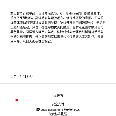
女士奢华针织单品、设计师毛衣与开衫：Balmain的针织贴合身体，
却从不束缚动作。高领毛衣与短款毛衣、修身或宽松的廓形、干净的
线条或流动的不对称设计共同呈现。罗纹开衫采用圆领或V领，无论系
上纽扣还是敞开穿着，都能勾勒优美的廓形。品牌老花图以象牙白与
黑色呈现，同样引人瞩目。羊毛、粘胶纤维与金属色线料皆以手感与
垂感为标准挑选，并以品牌创立以来世代相传的匠人工艺制作。叠穿
或单穿，从白天到夜晚皆相宜。
首页
针织衫
14天内
安全支付
免费标准配送
Alipay
American Express
Mastercard
Paypal
Visa