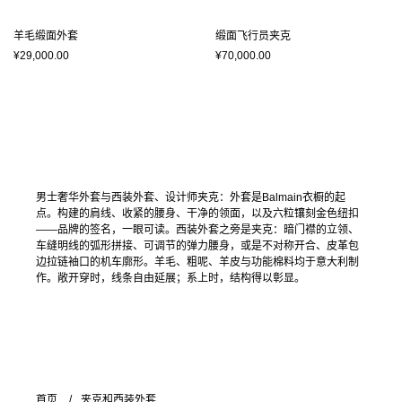
羊毛缎面外套
缎面飞行员夹克
¥29,000.00
¥70,000.00
男士奢华外套与西装外套、设计师夹克：外套是Balmain衣橱的起
点。构建的肩线、收紧的腰身、干净的领面，以及六粒镶刻金色纽扣
——品牌的签名，一眼可读。西装外套之旁是夹克：暗门襟的立领、
车缝明线的弧形拼接、可调节的弹力腰身，或是不对称开合、皮革包
边拉链袖口的机车廓形。羊毛、粗呢、羊皮与功能棉料均于意大利制
作。敞开穿时，线条自由延展；系上时，结构得以彰显。
首页
夹克和西装外套