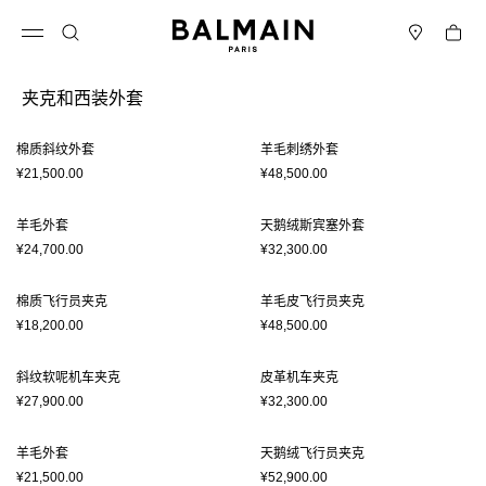
跳转至内容
返回顶部
购物车
打开菜单
搜索
门店
夹克和西装外套
结果 - 12 商品
页码1
棉质斜纹外套
羊毛刺绣外套
¥21,500.00
¥48,500.00
羊毛外套
天鹅绒斯宾塞外套
¥24,700.00
¥32,300.00
棉质飞行员夹克
羊毛皮飞行员夹克
¥18,200.00
¥48,500.00
斜纹软呢机车夹克
皮革机车夹克
¥27,900.00
¥32,300.00
羊毛外套
天鹅绒飞行员夹克
¥21,500.00
¥52,900.00