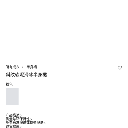
所有成衣
半身裙
加入心
斜纹软呢滑冰半身裙
粉色
产品描述
质量与环保特性
免费标准配送或快递配送
退货政策