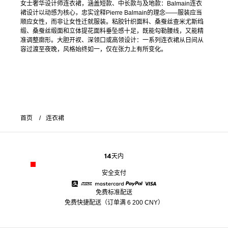
女士奢华设计师连衣裙，涵盖短款、中长款与及地款：Balmain连衣
裙设计以动感为核心，忠实诠释Pierre Balmain的理念——服装应当
顺应女性，而非让女性迁就服装。粘胶针织面料、桑蚕丝查米尤斯绉
缎、桑蚕丝缎面和立体提花面料垂坠感十足，既能勾勒腰线，又能精
准调整廓形。大胆开衩、深领口或高领设计：一系列连衣裙从日间从
容过渡至夜晚，风格始终如一，仅在张力上有所变化。
首页
连衣裙
14天内
安全支付
免费标准配送
Alipay
American Express
Mastercard
Paypal
Visa
免费快捷配送（订单满 6 200 CNY）