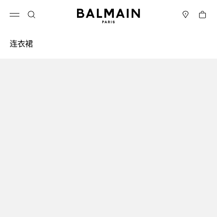
跳转至内容
返回顶部
购物车
打开菜单
搜索
门店
连衣裙
结果 - 41 商品
页码1