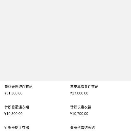
蕾丝天鹅绒连衣裙
羊皮革露背连衣裙
¥31,300.00
¥27,000.00
针织垂褶连衣裙
针织长连衣裙
¥19,300.00
¥10,700.00
针织垂褶连衣裙
桑蚕丝雪纺长裙