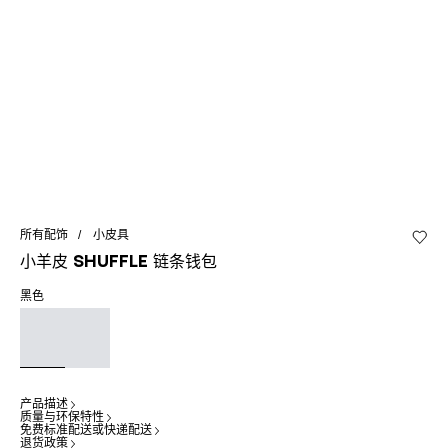
所有配饰
小皮具
加入心
小羊皮 Shuffle 链条钱包
黑色
产品描述
质量与环保特性
免费标准配送或快递配送
退货政策