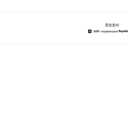
安全支付
Alipay
American Express
Mastercard
Pay