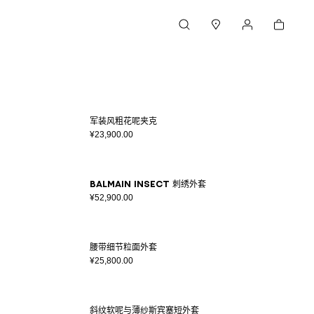
购物车
搜索
门店
我的账户
军装风粗花呢夹克
¥23,900.00
Balmain Insect 刺绣外套
¥52,900.00
腰带细节粒面外套
¥25,800.00
斜纹软呢与薄纱斯宾塞短外套