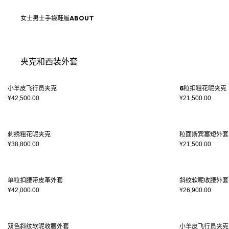
跳转至内容
返回顶部
女士
男士
手袋
鞋履
ABOUT
夹克和西装外套
结果 - 25 商品
页码1
小羊皮飞行员夹克
6粒扣粗花呢夹克
¥42,500.00
¥21,500.00
刺绣粗花呢夹克
粒面斯宾塞短外套
¥38,800.00
¥21,500.00
单粒扣腰带皮革外套
斜纹软呢收腰外套
¥42,000.00
¥26,900.00
双色斜纹软呢收腰外套
小羊皮飞行员夹克