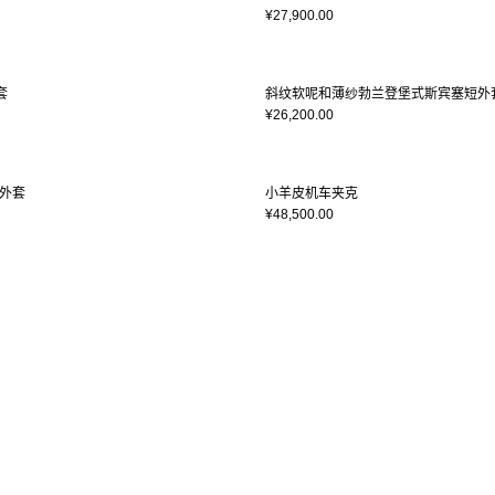
¥27,900.00
套
斜纹软呢和薄纱勃兰登堡式斯宾塞短外
¥26,200.00
外套
小羊皮机车夹克
¥48,500.00