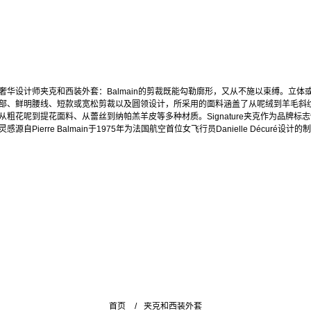
奢华设计师夹克和西装外套：Balmain的剪裁既能勾勒廓形，又从不施以束缚。立体
部、鲜明腰线、短款或宽松剪裁以及圆领设计，所采用的面料涵盖了从呢绒到羊毛斜
从粗花呢到提花面料、从蕾丝到纳帕羔羊皮等多种材质。Signature夹克作为品牌标
感源自Pierre Balmain于1975年为法国航空首位女飞行员Danielle Décuré设计的
首页
夹克和西装外套