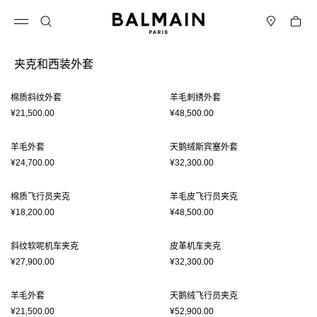
跳转至内容
返回顶部
购物车
打开菜单
搜索
门店
夹克和西装外套
结果 - 12 商品
页码1
棉质斜纹外套
羊毛刺绣外套
¥21,500.00
¥48,500.00
羊毛外套
天鹅绒斯宾塞外套
¥24,700.00
¥32,300.00
棉质飞行员夹克
羊毛皮飞行员夹克
¥18,200.00
¥48,500.00
斜纹软呢机车夹克
皮革机车夹克
¥27,900.00
¥32,300.00
羊毛外套
天鹅绒飞行员夹克
¥21,500.00
¥52,900.00