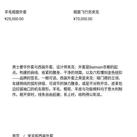
羊毛缎面外套
缎面飞行员夹克
¥29,000.00
¥70,000.00
男士奢华外套与西装外套、设计师夹克：外套是Balmain衣橱的起
点。构建的肩线、收紧的腰身、干净的领面，以及六粒镶刻金色纽扣
——品牌的签名，一眼可读。西装外套之旁是夹克：暗门襟的立领、
车缝明线的弧形拼接、可调节的弹力腰身，或是不对称开合、皮革包
边拉链袖口的机车廓形。羊毛、粗呢、羊皮与功能棉料均于意大利制
作。敞开穿时，线条自由延展；系上时，结构得以彰显。
首页
夹克和西装外套