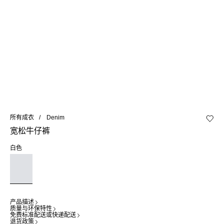
所有成衣
Denim
加入心
宽松牛仔裤
白色
产品描述
质量与环保特性
免费标准配送或快递配送
退货政策