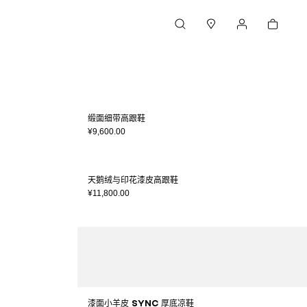
购物车
搜索
门店
我的账户
缎面细带高跟鞋
¥9,600.00
天鹅绒与印花漆皮高跟鞋
¥11,800.00
漆面小羊皮 Sync 厚底凉鞋