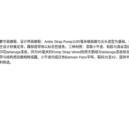
奢华高跟鞋、设计师高跟鞋：Ankle Strap Pump以95毫米细高跟与尖头造型为基础
空设计舒展足背，踝部搭带饰以标志性链条。三种材质：漆面小牛皮、粘胶与真丝混
花tartaruga漆皮。同为95毫米的Pump Strap Velvet则将天鹅绒与tartaruga漆皮
带与结构感后跟相映成趣。小牛皮内底压有Balmain Paris字样。鞋码35至42，提供
利制造。