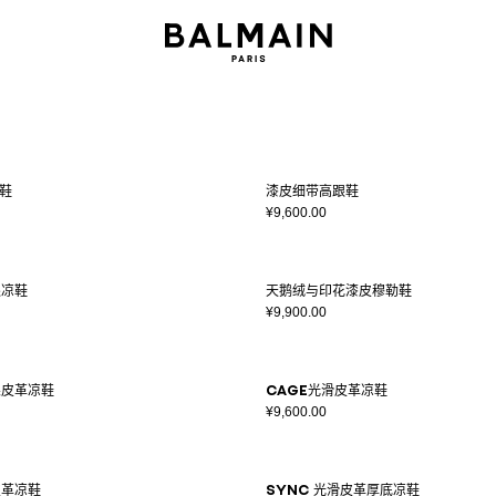
鞋
漆皮细带高跟鞋
¥9,600.00
跟凉鞋
天鹅绒与印花漆皮穆勒鞋
¥9,900.00
果皮革凉鞋
Cage光滑皮革凉鞋
¥9,600.00
皮革凉鞋
Sync 光滑皮革厚底凉鞋