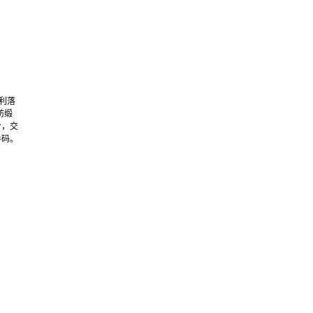
，利落
纺缎
结合，交
半码。