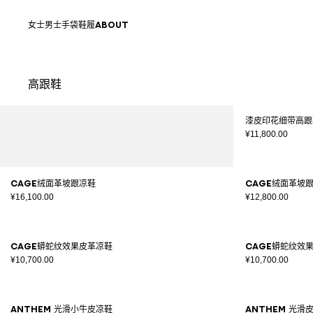
跳转至内容
返回顶部
女士
男士
手袋
鞋履
ABOUT
高跟鞋
结果 - 25 商品
页码1
漆皮印花细带高跟
¥11,800.00
Cage绒面革坡跟凉鞋
Cage绒面革坡
¥16,100.00
¥12,800.00
Cage蟒蛇纹效果皮革凉鞋
Cage蟒蛇纹效
¥10,700.00
¥10,700.00
Anthem 光滑小牛皮凉鞋
Anthem 光滑