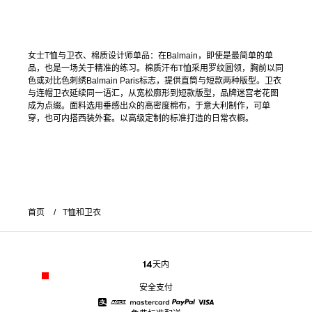
女士T恤与卫衣、棉质设计师单品：在Balmain，即使是最简单的单
品，也是一场关于精准的练习。棉质汗布T恤采用罗纹圆领，胸前以同
色或对比色刺绣Balmain Paris标志，提供直筒与短款两种版型。卫衣
与连帽卫衣延续同一语汇，从宽松廓形到短款版型，品牌迷宫老花图
成为点缀。面料选用垂感出众的高密度棉布，于意大利制作，可单
穿，也可内搭西装外套。以高级定制的标准打造的日常衣橱。
首页
T恤和卫衣
14天内
安全支付