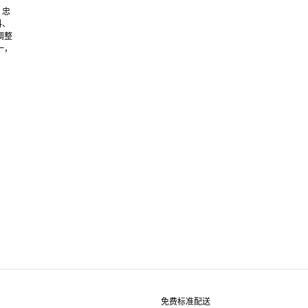
，忠
料、
调整
一，
免费标准配送