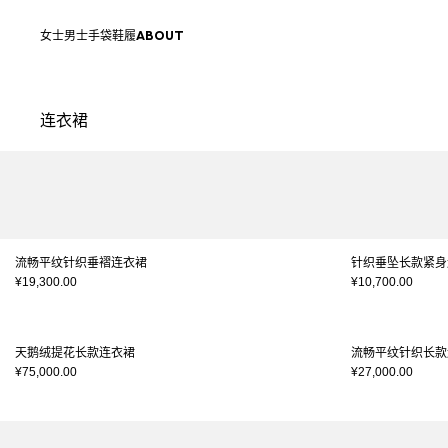
跳转至内容
返回顶部
女士
男士
手袋
鞋履
ABOUT
连衣裙
结果 - 40 商品
页码1
流畅平纹针织垂褶连衣裙
针织垂坠长款紧身
¥19,300.00
¥10,700.00
天鹅绒提花长款连衣裙
流畅平纹针织长款
¥75,000.00
¥27,000.00