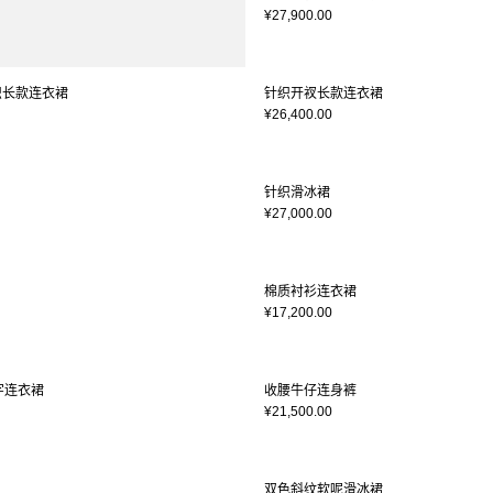
¥27,900.00
针织长款连衣裙
针织开衩长款连衣裙
¥26,400.00
针织滑冰裙
¥27,000.00
棉质衬衫连衣裙
¥17,200.00
字连衣裙
收腰牛仔连身裤
¥21,500.00
双色斜纹软呢滑冰裙