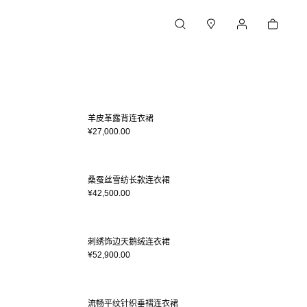
购物车
搜索
门店
我的账户
羊皮革露背连衣裙
¥27,000.00
桑蚕丝雪纺长款连衣裙
¥42,500.00
刺绣饰边天鹅绒连衣裙
¥52,900.00
流畅平纹针织垂褶连衣裙