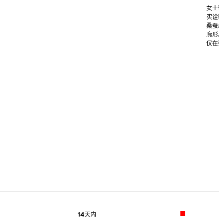
女士
实诠
桑蚕
廓形
仅在
14天内