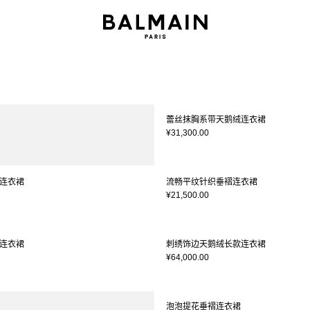
蕾丝抹胸系带天鹅绒连衣裙
¥31,300.00
连衣裙
流畅平纹针织垂褶连衣裙
¥21,500.00
连衣裙
刺绣饰边天鹅绒长款连衣裙
¥64,000.00
泡泡提花垂褶连衣裙