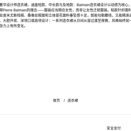
奢华设计师连衣裙，涵盖短款、中长款与及地款：Balmain连衣裙设计以动感为核心
释Pierre Balmain的理念——服装应当顺应女性，而非让女性迁就服装。粘胶针织面
丝查米尤斯绉缎、桑蚕丝缎面和立体提花面料垂坠感十足，既能勾勒腰线，又能精准
。大胆开衩、深领口或高领设计：一系列连衣裙从日间从容过渡至夜晚，风格始终如
张力上有所变化。
首页
连衣裙
安全支付