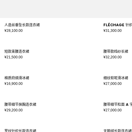
人造丝垂坠长款连衣裙
Fléchage 
¥28,100.00
¥31,300.00
短款束腰连衣裙
腰带款绉纱长裙
¥21,500.00
¥32,200.00
棉质府绸滑冰裙
细纹软呢滑冰裙
¥16,900.00
¥27,000.00
腰带细节抹胸连衣裙
腰带细节粒面 A 
¥29,200.00
¥27,000.00
罗纹针织长款连衣裙
天鹅绒长款连衣裙