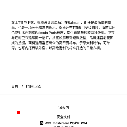
女士T恤与卫衣、棉质设计师单品：在Balmain，即使是最简单的单
品，也是一场关于精准的练习。棉质汗布T恤采用罗纹圆领，胸前以同
色或对比色刺绣Balmain Paris标志，提供直筒与短款两种版型。卫衣
与连帽卫衣延续同一语汇，从宽松廓形到短款版型，品牌迷宫老花图
成为点缀。面料选用垂感出众的高密度棉布，于意大利制作，可单
穿，也可内搭西装外套。以高级定制的标准打造的日常衣橱。
首页
T恤和卫衣
14天内
安全支付