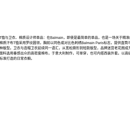
T恤与卫衣、棉质设计师单品：在Balmain，即使是最简单的单品，也是一场关于精准
棉质汗布T恤采用罗纹圆领，胸前以同色或对比色刺绣Balmain Paris标志，提供直筒
种版型。卫衣与连帽卫衣延续同一语汇，从宽松廓形到短款版型，品牌迷宫老花图成
面料选用垂感出众的高密度棉布，于意大利制作，可单穿，也可内搭西装外套。以高
标准打造的日常衣橱。