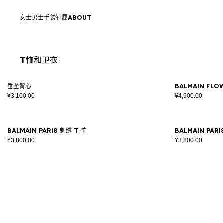
跳转至内容
返回顶部
女士
男士
手袋
鞋履
ABOUT
T恤和卫衣
结果 - 8 商品
页码1
垂坠背心
Balmain Flo
¥3,100.00
¥4,900.00
Balmain Paris 刺绣 T 恤
Balmain Pari
¥3,800.00
¥3,800.00